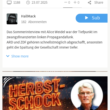
1188
23.07.2025
0
0
Share
HallMack
Sub
182
Abonnenten
Das Sommerinterview mit Alice Weidel war der Tiefpunkt im
zwangsfinanzierten linken Propagandafunk.
ARD und ZDF gehören schnellstmöglich abgeschafft, ansonsten
geht die Spaltung der Gesellschaft immer tiefer.
Show more
https://youtube.com/playlist?list=PL1efQwFSrb...
Advertisement
Ich freue mich sehr auf das Feedback von euch. BITTE TEILT
mein Video so oft ihr könnt! Ein herzliches Dankeschön an jeden,
der meine Arbeit freiwillig finanziell unterstützt und somit
weiterhin ermöglicht.
Auf
https://hallmack.net/index.php/spenden
findet ihr viele
Möglichkeiten mich zu unterstützen (via Paypal, Bank etc.).
Hilf mir:
https://www.paypal.com/donate/?hosted_button_...
ACHTUNG: HallMack Community – Alle Kanäle und alle