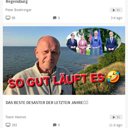
Regensburg
https://twitter.com/HallMack2
Peter Boehringer
Vi
89
0
3 d ago
https://www.facebook.com/HallMackTV/
https://vk.com/hallmack
Horst Hallmackenreuter
Hintergrund: Eigenproduktion
Es handelt sich hierbei um Polit-Satire.
Falls sich irgendjemand beleidigt fühlt, bitte ich um
Entschuldigung! Art. 5 III Satz 1 GG, Kunst- und
DAS BESTE DESASTER DER LETZTEN JAHRE👍🏻
Wissenschaftsfreiheit
Team Heimat
Vi
293
0
11 d ago