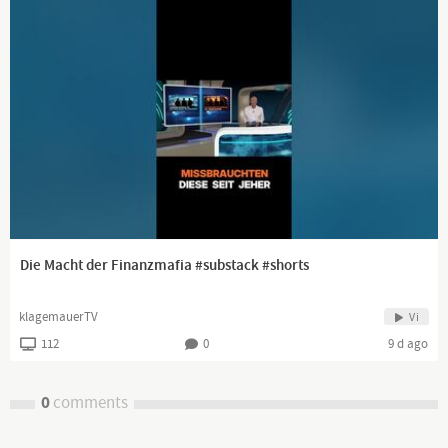
Die Macht der Finanzmafia #substack #shorts
klagemauerTV
Vi
112
0
9 d ago
0
comments