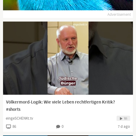
Advertisement
https://www.facebook.com/HallMackTV/
https://vk.com/hallmack
Horst Hallmackenreuter
Hintergrund: Eigenproduktion
Es handelt sich hierbei um Polit-Satire.
Falls sich irgendjemand beleidigt fühlt, bitte ich um
Entschuldigung! Art. 5 III Satz 1 GG, Kunst- und
Völkermord-Logik: Wie viele Leben rechtfertigen Kritik?
Wissenschaftsfreiheit
#shorts
eingeSCHENKt.tv
Vi
86
0
7 d ago