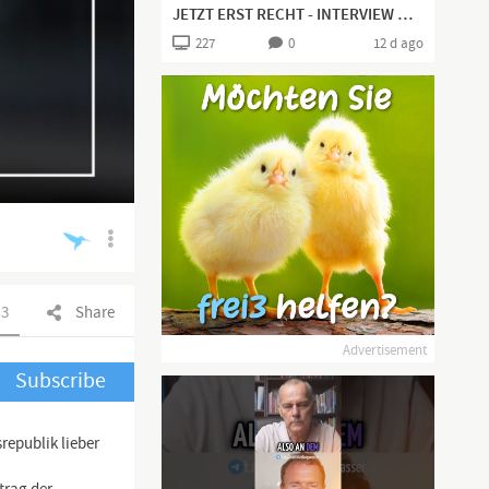
JETZT ERST RECHT - INTERVIEW MIT LEIF-ERIK HOLM
227
0
12 d ago
3
Share
Advertisement
Subscribe
republik lieber