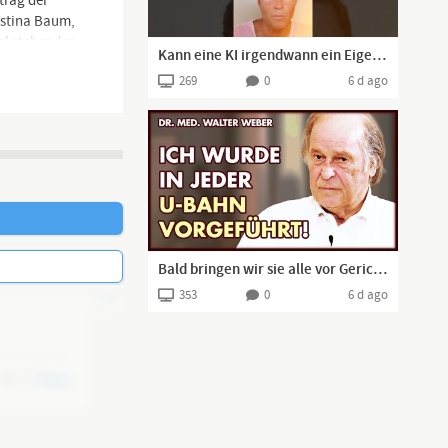
trag der
istina Baum,
hl stehenden
Kann eine KI irgendwann ein Eigenleben entwickeln – und was macht Leben überhaupt aus?
269
0
6 d ago
Bald bringen wir sie alle vor Gericht! | Dr. Walter Weber
353
0
6 d ago
0
Reply