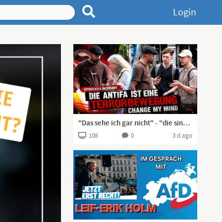
Login
"Das sehe ich gar nicht" - "die sind VERURTEILT" - "Ja, TROTZDEM NICHT!" | Change my Mind Dortmund
108
0
3 d ago