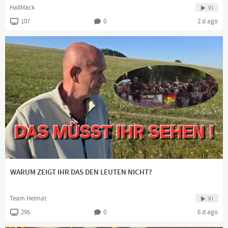
HallMack
Vi
107
0
2 d ago
WARUM ZEIGT IHR DAS DEN LEUTEN NICHT?
Team Heimat
Vi
295
0
6 d ago