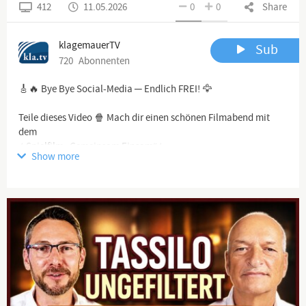
412
11.05.2026
0
0
Share
klagemauerTV
Sub
720
Abonnenten
🎸🔥 Bye Bye Social-Media ─ Endlich FREI! 🦅
Teile dieses Video 🍿 Mach dir einen schönen Filmabend mit
dem
⭐️Spielfilm „Gemeinsam Einsam“⭐️.
Show more
Ganzes Lied hier:
🔗
www.kla.tv/41208
#shorts #film #schauspiel #ki #künstlicheintelligenz #lovestory
#twist #emotional #drama #movie #acting #storytime #fyp
Channel description
www.kla.tv
Die anderen Nachrichten ...