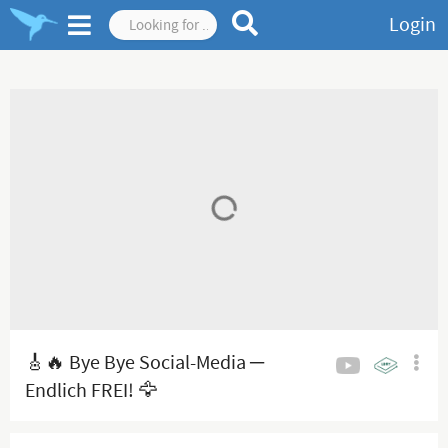
Login
🎸🔥 Bye Bye Social-Media ─
Endlich FREI! 🦅