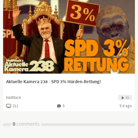
Aktuelle Kamera 238 - SPD 3% Hürden-Rettung!
HallMack
Vi
211
0
9 d ago
0
comments