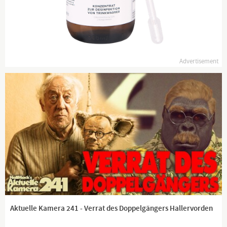
Tägliche News ab 19:45 Uhr auf
www.kla.tv
und ein wenig
später auch hier auf YouTube.
Dranbleiben lohnt sich!
Advertisement
www.kla.tv/news
Aktuelle Kamera 241 - Verrat des Doppelgängers Hallervorden