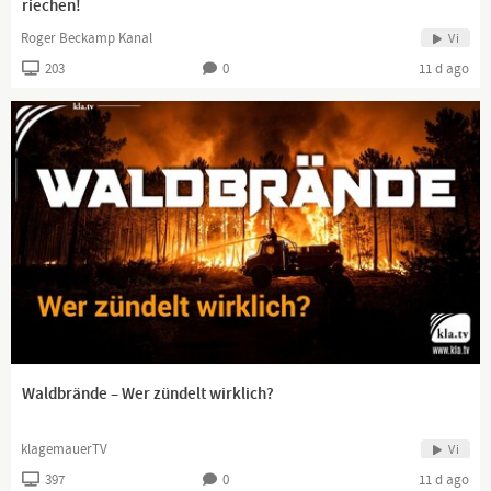
riechen!
Roger Beckamp Kanal
Vi
203
0
11 d ago
Waldbrände – Wer zündelt wirklich?
klagemauerTV
Vi
397
0
11 d ago