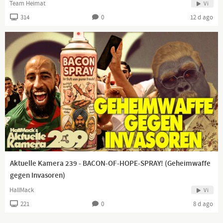
Team Heimat
Vi
314
0
12 d ago
Aktuelle Kamera 239 - BACON-OF-HOPE-SPRAY! (Geheimwaffe
gegen Invasoren)
HallMack
Vi
221
0
8 d ago