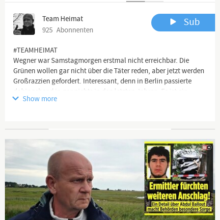
Team Heimat
Sub
925
Abonnenten
#TEAMHEIMAT
Wegner war Samstagmorgen erstmal nicht erreichbar. Die
Grünen wollen gar nicht über die Täter reden, aber jetzt werden
Großrazzien gefordert. Interessant, denn in Berlin passierte
dahingehend ja gar nichts in den letzten Jahren. Es ist ein
Show more
großes Schmierentheater!
Channel description
Advertisement
🖥 YouTube Kanäle:
https://www.youtube.com/channel/UCflu...
https://www.youtube.com/channel/UCK_c...
https://www.youtube.com/channel/UCNte...