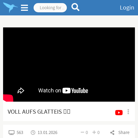
Login
VOLL AUFS GLATTEIS 👍🏻
563
13.01.2026
0
0
Share