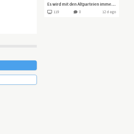
Es wird mit den Altparteien immer noch schlimmer!#afd #explore #viral #fürdich #bundestag #haushalt
119
0
12 d ago
achtung der
, wie der MDR
 werden.