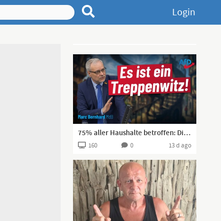
Login
Advertisement
75% aller Haushalte betroffen: Die Biogas-Kostenfalle
160
0
13 d ago