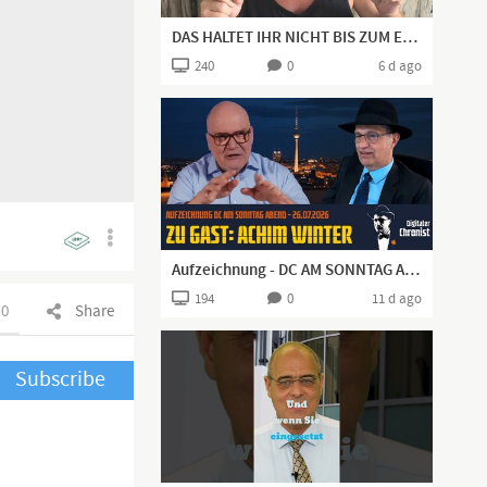
DAS HALTET IHR NICHT BIS ZUM ENDE DURCH!
240
0
6 d ago
Aufzeichnung - DC AM SONNTAG ABEND - 26.07.2026 - Zu Gast: Achim Winter
194
0
11 d ago
0
Share
Subscribe