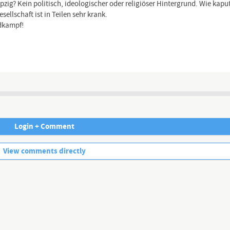
pzig? Kein politisch, ideologischer oder religiöser Hintergrund. Wie kap
lschaft ist in Teilen sehr krank.
ndkampf!
Channel description
Login + Comment
No more comments.
View comments directly