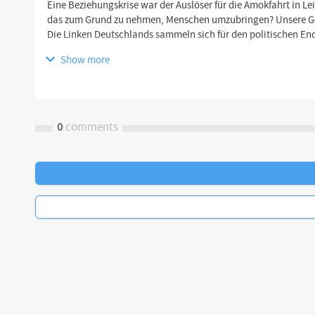
Eine Beziehungskrise war der Auslöser für die Amokfahrt in Lei
das zum Grund zu nehmen, Menschen umzubringen? Unsere Gesel
Die Linken Deutschlands sammeln sich für den politischen E
Show more
🖥 YouTube Kanäle:
https://www.youtube.com/channel/UCflu...
0
comments
https://www.youtube.com/channel/UCK_c...
https://www.youtube.com/channel/UCNte...
https://dlive.tv/TEAM-HEIMAT
https://www.teamheimat.com
↗️Telegram