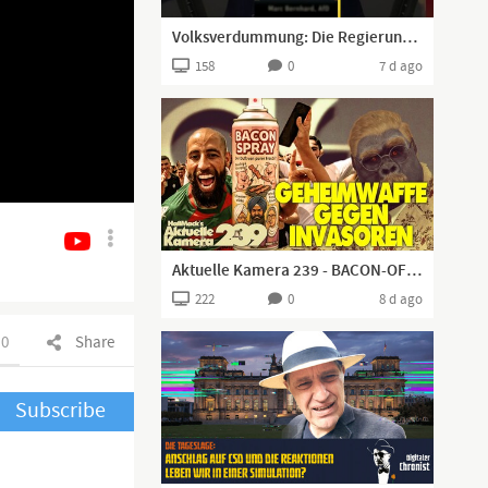
Volksverdummung: Die Regierung will uns veräppeln!
158
0
7 d ago
Aktuelle Kamera 239 - BACON-OF-HOPE-SPRAY! (Geheimwaffe gegen Invasoren)
222
0
8 d ago
0
Share
Subscribe