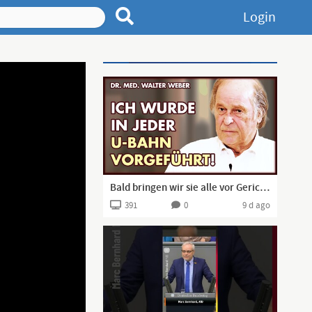
Login
Advertisement
Bald bringen wir sie alle vor Gericht! | Dr. Walter Weber
391
0
9 d ago