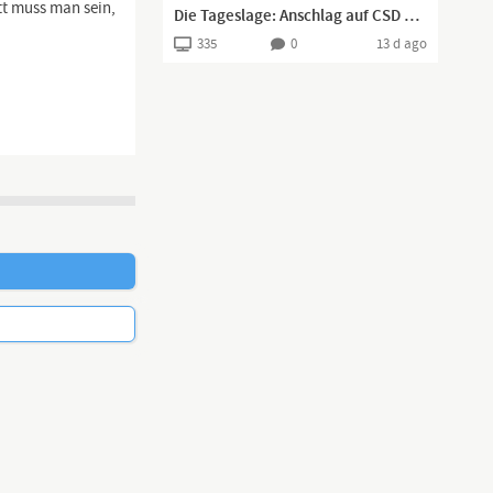
utt muss man sein,
Die Tageslage: Anschlag auf CSD und die Reaktionen - leben wir in einer Simulation?
335
0
13 d ago