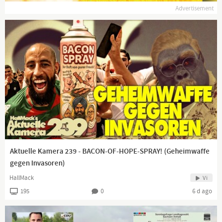
Advertisement
Aktuelle Kamera 239 - BACON-OF-HOPE-SPRAY! (Geheimwaffe
gegen Invasoren)
HallMack
Vi
195
0
6 d ago