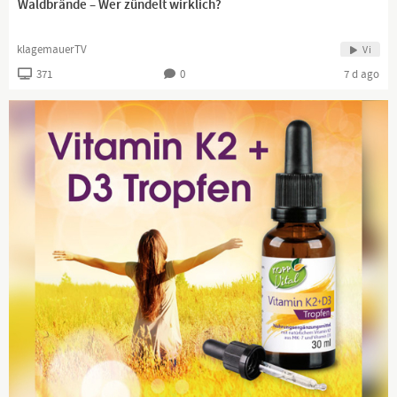
Waldbrände – Wer zündelt wirklich?
klagemauerTV
Vi
371
0
7 d ago