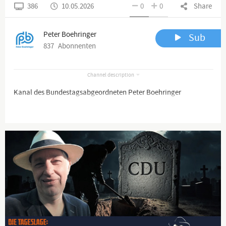
386
10.05.2026
0
0
Share
Peter Boehringer
Sub
837
Abonnenten
Channel description
Kanal des Bundestagsabgeordneten Peter Boehringer