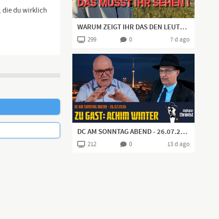
 die du wirklich
WARUM ZEIGT IHR DAS DEN LEUTEN NICHT?
299
0
7 d ago
DC AM SONNTAG ABEND - 26.07.2026 - Zu Gast: Achim Winter
212
0
13 d ago