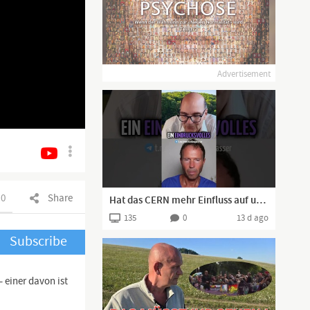
Advertisement
0
Share
Hat das CERN mehr Einfluss auf unsere Welt, als offiziell bekannt ist?
135
0
13 d ago
Subscribe
 einer davon ist