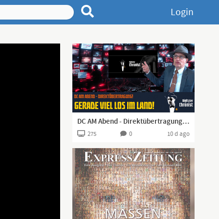
Login
DC AM Abend - Direktübertragung! Gerade viel los im Land!
275
0
10 d ago