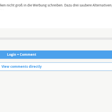
rken nicht groß in die Werbung schreiben. Dazu drei saubere Alternativen,
ht.
pasta erlaubt ist
cht
tellen
Login + Comment
No more comments.
View comments directly