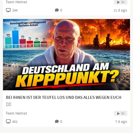
Team Heimat
Vi
244
0
11 d ago
BEI IHNEN IST DER TEUFEL LOS UND DAS ALLES WEGEN EUCH
👍🏻
Team Heimat
Vi
451
0
7 d ago