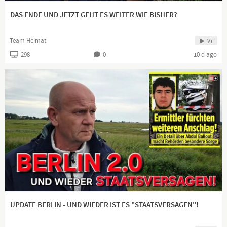
heimatliebende Bürger arbeiten wir daran, einer schweigenden
DAS ENDE UND JETZT GEHT ES WEITER WIE BISHER?
Mehrheit von unzufriedenen Demokraten endlich wieder eine
Stimme zu schenken und ihnen Gehör zu verschaffen.
Team Heimat
Vi
298
0
10 d ago
UPDATE BERLIN - UND WIEDER IST ES "STAATSVERSAGEN"!