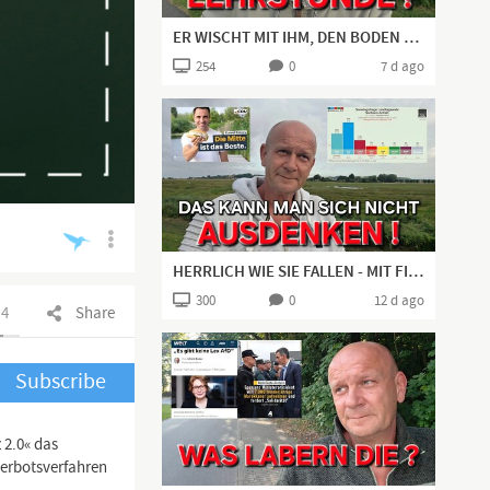
ER WISCHT MIT IHM, DEN BODEN AUF!👍🏻
254
0
7 d ago
HERRLICH WIE SIE FALLEN - MIT FISCHBRÖTCHEN UND TROMPETEN RAUSCHEN CDU & SPD RUNTER!
300
0
12 d ago
4
Share
Subscribe
 2.0« das
Verbotsverfahren