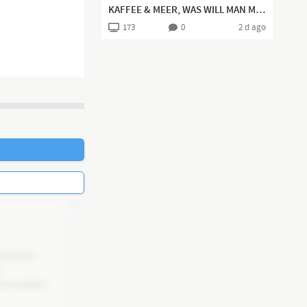
KAFFEE & MEER, WAS WILL MAN MEHR? IRRE POLIT-NEWS 👍🏻
173
0
2 d ago
rch die 
 
ne weitere 
 neuen 