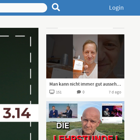
Login
Advertisement
Man kann nicht immer gut aussehen, aber man kann gut riechen!
151
0
7 d ago