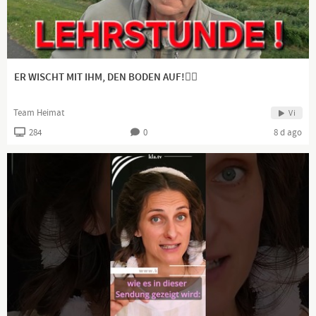
🚦Abs.2: Die Freiheit der Medien und ihre Pluralität werden
Channel description
ER WISCHT MIT IHM, DEN BODEN AUF!👍🏻
Ich lasse mich nicht weiter für dumm verkaufen... Du?
Team Heimat
Vi
284
0
8 d ago