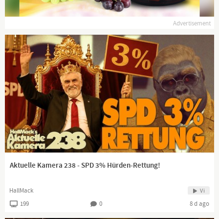
Advertisement
Aktuelle Kamera 238 - SPD 3% Hürden-Rettung!
HallMack
Vi
199
0
8 d ago