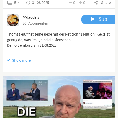
514
31.08.2025
0
0
Share
@daddel5
Sub
20
Abonnenten
Thomas erüffnet seine Rede mit der Petition "1 Million". Geld ist
genug da, was fehlt, sind die Menschen!
Demo Bernburg am 31.08.2025
Show more
❌Haftungsausschluss:❌
@daddel5
❗️Charta der Grundrechte der Europäischen Union:❗️
Artikel 11 - Freiheit der Meinungsäußerung und
Informationsfreiheit
🚦Abs.1: Jede Person hat das Recht auf freie Meinungsäußerung.
Dieses Recht schließt die Meinungsfreiheit und die Freiheit ein,
Informationen und Ideen ohne behördliche Eingriffe und ohne
Rücksicht auf Staatsgrenzen zu empfangen und weiterzugeben.