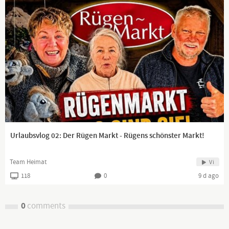
Urlaubsvlog 02: Der Rügen Markt - Rügens schönster Markt!
Team Heimat
Vi
118
0
9 d ago
0
comments