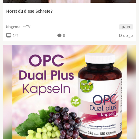
Hörst du diese Schreie?
klagemauerTV
Vi
142
0
13 d ago