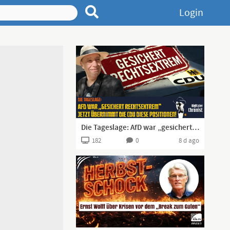
Login
Die Tageslage: AfD war „gesichert rechtsextrem“ – jetzt übernimmt die CDU diese Positionen!
182
0
8 d ago