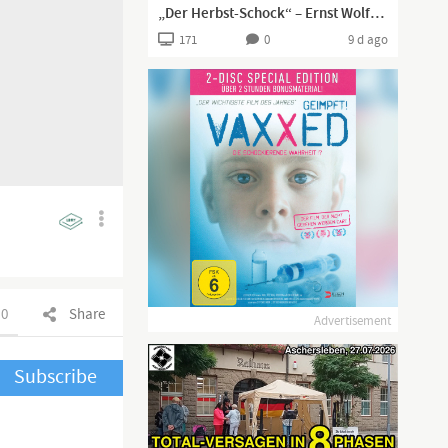
„Der Herbst-Schock“ – Ernst Wolff über verschärfte Krisen und den „Break zum Guten“
171
0
9 d ago
0
Share
Advertisement
Subscribe