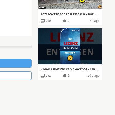
Total-Versagen in 8 Phasen - Karin I Aschersleben, 27.07.2026 I
270
0
7 d ago
d muss mit der
geschoben
Konversionstherapie-Verbot - eine Kampfansage?
171
0
10 d ago
werden.