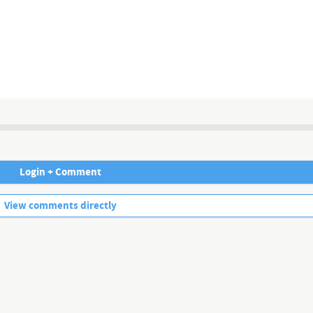
utschland 🇩🇪 ein klares Zeichen für die Welt: Die Bevölkerung kann un
hnen. Nur so könne laut Experten weiterer Staatswillkür der Riegel vor
 unzensiert ...
Login + Comment
No more comments.
View comments directly
▬▬▬▬
stens berichten, müssen wir jederzeit damit rechnen, dass wir gesperrt 