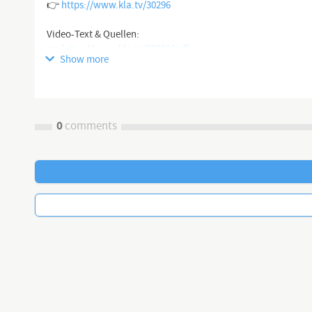
👉
https://www.kla.tv/30296
Video-Text & Quellen:
👉
https://www.kla.tv/30296/pdf
Show more
Mit dem Strafantrag gegen oberste deutsche Politiker setzt De
allgegenwärtigen Gängelung und Lüge durch die Politik abrec
werden. 🔒
0
comments
▬▬▬▬ ÜBER DIESEN KANAL ▬▬▬▬
Klagemauer TV - Die anderen Nachrichten ...frei - unabhängig -
↪ was die Medien nicht verschweigen sollten ...
↪ wenig Gehörtes vom Volk, für das Volk ...
↪ tägliche News ab 19.45 Uhr auf
https://www.kla.tv/
https://www.kla.tv/news
▬▬▬▬ SICHERHEITS-HINWEIS ▬▬▬▬▬▬▬▬▬▬
Solange wir nicht gemäß der Interessen und Ideologien des We