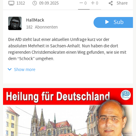
1312
09.09.2025
0
0
Share
HallMack
Sub
182
Abonnenten
Die AfD steht laut einer aktuellen Umfrage kurz vor der
absoluten Mehrheit in Sachsen-Anhalt. Nun haben die dort
regierenden Christdemokraten einen Weg gefunden, wie sie mit
dem “Schock” umgehen.
Show more
https://youtube.com/playlist?list=PL1efQwFSrb...
Ich freue mich sehr auf das Feedback von euch. BITTE TEILT
mein Video so oft ihr könnt! Ein herzliches Dankeschön an jeden,
der meine Arbeit freiwillig finanziell unterstützt und somit
weiterhin ermöglicht.
Auf
https://hallmack.net/index.php/spenden
findet ihr viele
Möglichkeiten mich zu unterstützen (via Paypal, Bank etc.).
Hilf mir:
https://www.paypal.com/donate/?hosted_button_...
ACHTUNG: HallMack Community – Alle Kanäle und alle