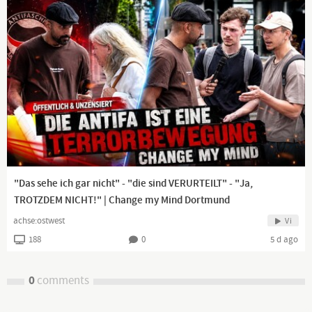
"Das sehe ich gar nicht" - "die sind VERURTEILT" - "Ja,
TROTZDEM NICHT!" | Change my Mind Dortmund
achse:ostwest
Vi
188
0
5 d ago
0
comments