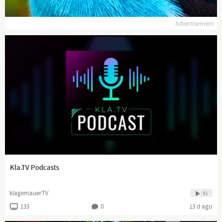
https://twitter.com/HallMack2
Advertisement
https://www.facebook.com/HallMackTV/
https://vk.com/hallmack
Horst Hallmackenreuter
Hintergrund: Eigenproduktion
Es handelt sich hierbei um Polit-Satire.
Falls sich irgendjemand beleidigt fühlt, bitte ich um
Kla.TV Podcasts
Entschuldigung! Art. 5 III Satz 1 GG, Kunst- und
Wissenschaftsfreiheit
klagemauerTV
Vi
133
0
13 d ago