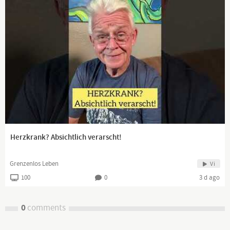
Herzkrank? Absichtlich verarscht!
Grenzenlos Leben
Vi
100
0
3 d ago
0
comments