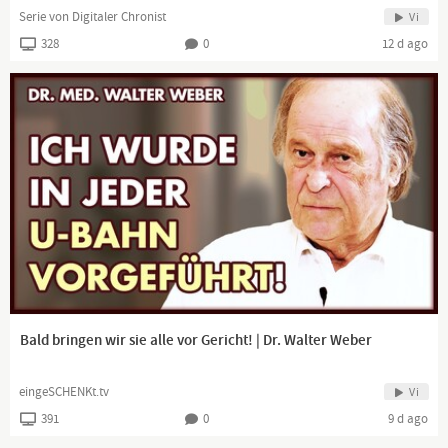
Serie von Digitaler Chronist
Vi
328
0
12 d ago
Bald bringen wir sie alle vor Gericht! | Dr. Walter Weber
eingeSCHENKt.tv
Vi
391
0
9 d ago