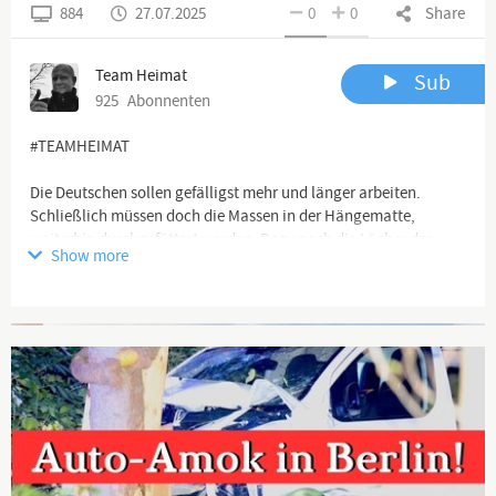
884
27.07.2025
0
0
Share
Team Heimat
Sub
925
Abonnenten
#TEAMHEIMAT
Die Deutschen sollen gefälligst mehr und länger arbeiten.
Schließlich müssen doch die Massen in der Hängematte,
weiterhin durchgefüttert werden. Dazu noch die Löcher der
Show more
Renten und Sozialkassen füllen, die durch die famose Politik
geplündert wurden und werden. Alles für die gute Stimmung im
Land.
Advertisement
Channel description
🖥 YouTube Kanäle:
https://www.youtube.com/channel/UCflu...