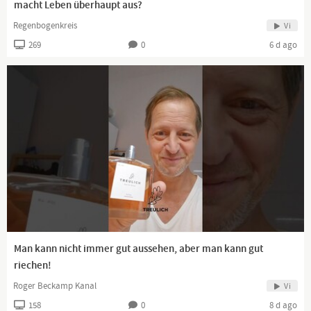
macht Leben überhaupt aus?
Regenbogenkreis
Vi
269
0
6 d ago
Man kann nicht immer gut aussehen, aber man kann gut
riechen!
Roger Beckamp Kanal
Vi
158
0
8 d ago