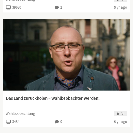
39660
2
5 yr ago
Das Land zurückholen – Wahlbeobachter werden!
Wahlbeobachtung
Vi
3434
0
5 yr ago