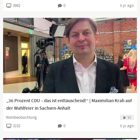
3982
0
5 yr ago
„36 Prozent CDU – das ist enttäuschend!“ | Maximilian Krah auf
der Wahlfeier in Sachsen-Anhalt
Wahlbeobachtung
Vi
3232
0
5 yr ago