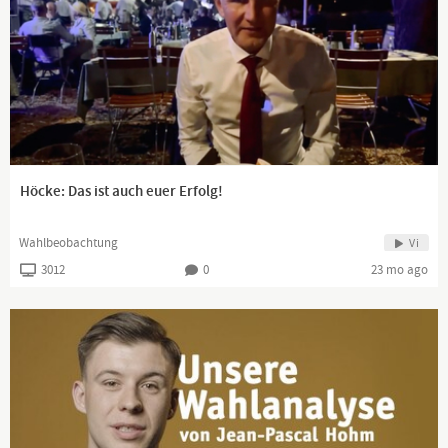
verstärkt das intransparente Mittel der Briefwahl Anwendung findet.
Umso wichtiger ist eine hohe Zahl von freiwilligen Wahlbeobachtern und
-helfern, die Unstimmigkeiten zuungunsten der Opposition aufdecken
können. Deshalb: Melden Sie sich an und laden Sie Verwandte, Freunde
und Bekannte ein! Gemeinsam schützen wir die Demokratie vor
Höcke: Das ist auch euer Erfolg!
Wahlbeobachtung
Vi
3012
0
23 mo ago