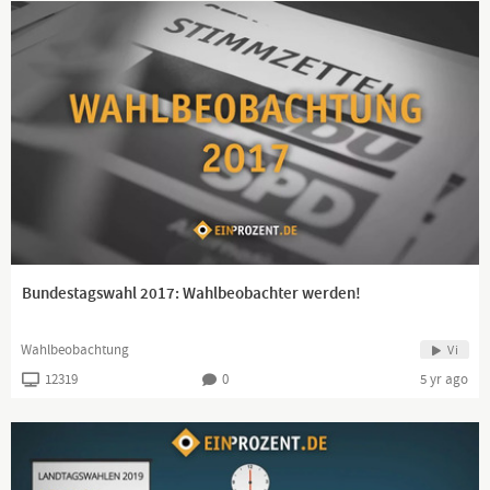
Bundestagswahl 2017: Wahlbeobachter werden!
Wahlbeobachtung
Vi
12319
0
5 yr ago