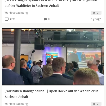
„Verzerrung des politischen Wettbewerbs“ | Ulrich Siegmund
auf der Wahlfeier in Sachsen-Anhalt
Wahlbeobachtung
Vi
4271
0
5 yr ago
„Wir haben standgehalten.“ | Björn Höcke auf der Wahlfeier in
Sachsen-Anhalt
Wahlbeobachtung
Vi