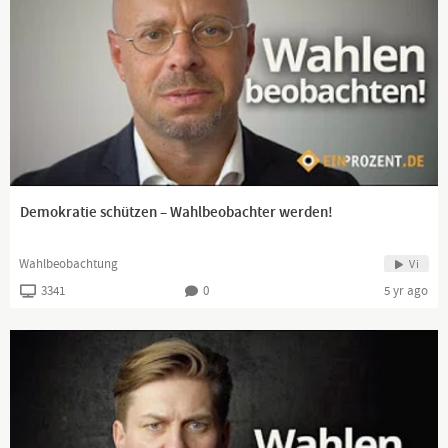
Demokratie schützen – Wahlbeobachter werden!
Wahlbeobachtung
Vi
3341
0
5 yr ago