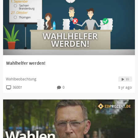
Wahlhelfer werden!
Wahlbeobachtung
Vi
36007
0
5 yr ago