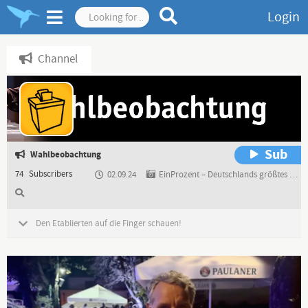
Login
Channel
Sub
Wahlbeobachtung
74
Subscribers
02.09.24
EinProzent – Deutschlands größtes patriotisches Bürgernetzwerk
Den Etablierten auf die Finger schauen!
2021 ist ein Superwahljahr – machen wir es gemeinsam zu einem
sicheren Superwahljahr!
In diesem Jahr stehen Kommunal-, Landtags- und die Bundestagswahl
an. Aufgrund der Corona-Krise ist es nicht unwahrscheinlich, dass