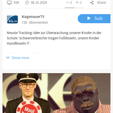
938
08.10.2024
0
0
Share
klagemauerTV
Sub
720
Abonnenten
Neuste Tracking-Idee zur Überwachung unserer Kinder in der
Schule: Schwerverbrecher tragen Fußfesseln, unsere Kinder
Handfesseln ⁉️
Wollen wir es wirklich so weit kommen lassen?
Show more
🚀 Dies ist deine Chance, etwas zu bewegen – verbreite diese
Sendung:
www.kla.tv/30526
Channel description
www.kla.tv
Die anderen Nachrichten ...
Klagemauer TV entlarvt Verderben bringende Medienlügen und
Lügenmedien!