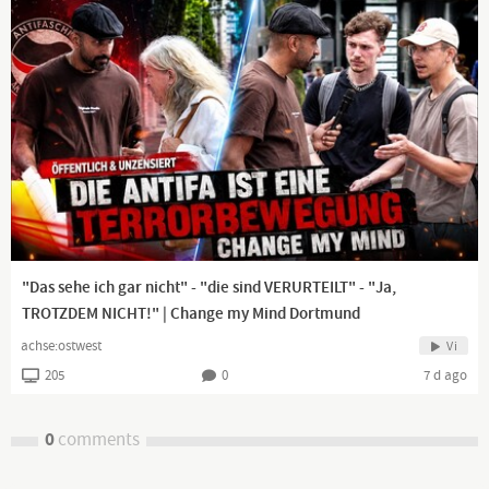
"Das sehe ich gar nicht" - "die sind VERURTEILT" - "Ja,
TROTZDEM NICHT!" | Change my Mind Dortmund
achse:ostwest
Vi
205
0
7 d ago
0
comments