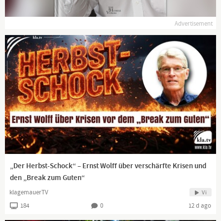
Advertisement
„Der Herbst-Schock“ – Ernst Wolff über verschärfte Krisen und
den „Break zum Guten“
klagemauerTV
Vi
184
0
12 d ago