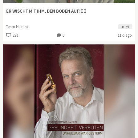
Dranbleiben lohnt sich!
ER WISCHT MIT IHM, DEN BODEN AUF!👍🏻
www.kla.tv/news
Team Heimat
Vi
295
0
11 d ago